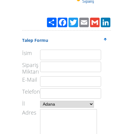
Sipariş
Paylaş
Facebook
Twitter
Email
Gmail
LinkedIn
Talep Formu
İsim
Sipariş
Miktarı
E-Mail
Telefon
İl
Adres