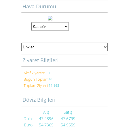
Hava Durumu
Ziyaret Bilgileri
Aktif Ziyaretçi
1
Bugün Toplam
18
Toplam Ziyaret
141655
Döviz Bilgileri
Alış
Satış
Dolar
47.4896
47.6799
Euro
54.7365
54.9559