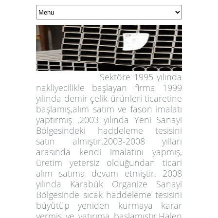
Sektöre 1995 yılında
nakliyecilikle başlayan firma 1999
yılında demir çelik ürünleri ticaretine
başlamış,alım satım ve fason imalatı
yaptırmış ,2003 yılında Yeni Sanayi
Bölgesindeki haddeleme tesisini
satın almıştır.2003-2008 yılları
arasında kendi imalatını yapmış,
üretim yetersiz olduğundan ticari
alım satıma devam etmiştir. 2008
yılında Karabük Organize Sanayi
Bölgesinde sıcak haddeleme tesisini
büyütüp yeniden kurmaya karar
vermiş ve yatırıma başlamıştır.Halen