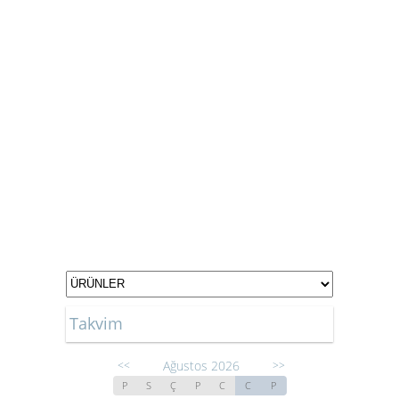
Takvim
Ağustos 2026
<<
>>
P
S
Ç
P
C
C
P