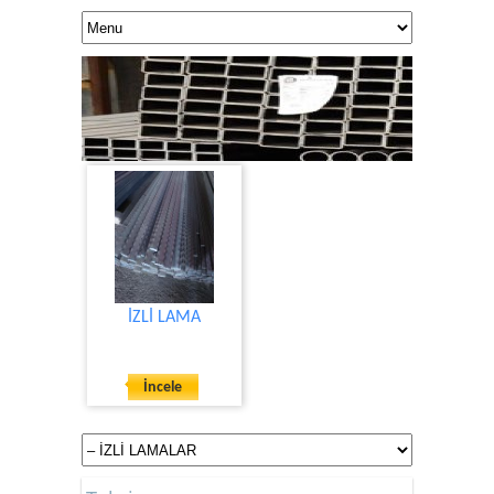
İZLİ LAMA
KALİTE VE GÜVEN
İncele